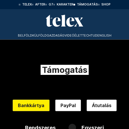
TELEX
AFTER
G7
KARAKTER
TÁMOGATÁS
SHOP
BELFÖLD
KÜLFÖLD
GAZDASÁG
VIDEÓ
ÉLET
TECHTUD
ENGLISH
Támogatás
Bankkártya
PayPal
Átutalás
Rendszeres
Egyszeri