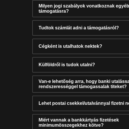
Milyen jogi szabályok vonatkoznak egyéb
támogatásra?
Tudtok számlát adni a támogatásról?
Cégként is utalhatok nektek?
Külföldről is tudok utalni?
Van-e lehetőség arra, hogy banki utalássa
rendszerességgel támogassalak titeket?
Lehet postai csekkel/utalvánnyal fizetni 
Miért vannak a bankkártyás fizetések
minimumösszegekhez kötve?