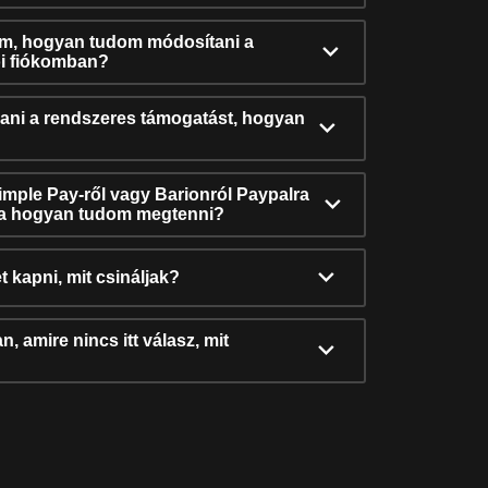
ám, hogyan tudom módosítani a
i fiókomban?
ni a rendszeres támogatást, hogyan
Simple Pay-ről vagy Barionról Paypalra
ra hogyan tudom megtenni?
t kapni, mit csináljak?
, amire nincs itt válasz, mit