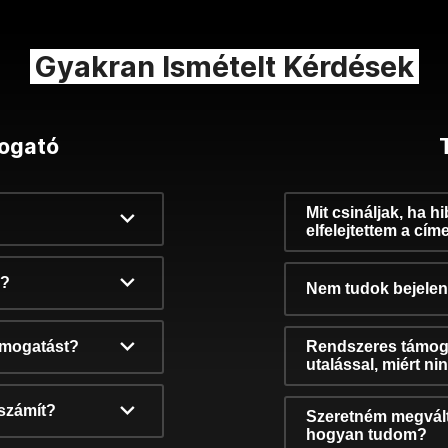
Gyakran Ismételt Kérdések
ogató
Mit csináljak, ha h
elfelejtettem a cím
k?
Nem tudok bejelent
támogatást?
Rendszeres támog
utalással, miért n
számít?
Szeretném megvált
hogyan tudom?