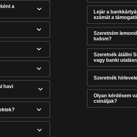
ként a
Lejár a bankkárty
számát a támogató
Szeretném lemonda
tudom?
Szeretnék átállni 
vagy banki utalás
Szeretnék hírlevele
l havi
Olyan kérdésem van
csináljak?
nektek?