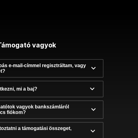
Támogató vagyok
ibás e-mail-címmel regisztráltam, vagy
et?
kezni, mi a baj?
atótok vagyok bankszámláról
incs fiókom?
oztatni a támogatási összeget,