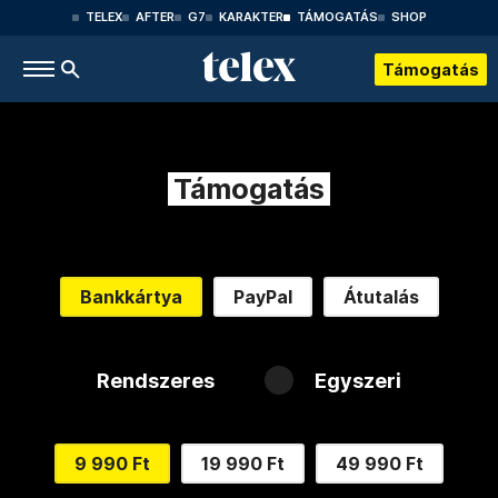
TELEX
AFTER
G7
KARAKTER
TÁMOGATÁS
SHOP
Támogatás
Támogatás
Bankkártya
PayPal
Átutalás
Rendszeres
Egyszeri
9 990 Ft
19 990 Ft
49 990 Ft