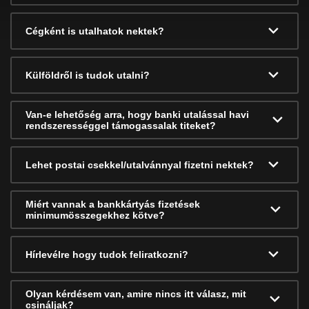
Cégként is utalhatok nektek?
Külföldről is tudok utalni?
Van-e lehetőség arra, hogy banki utalással havi
rendszerességgel támogassalak titeket?
Lehet postai csekkel/utalvánnyal fizetni nektek?
Miért vannak a bankkártyás fizetések
minimumösszegekhez kötve?
Hírlevélre hogy tudok feliratkozni?
Olyan kérdésem van, amire nincs itt válasz, mit
csináljak?