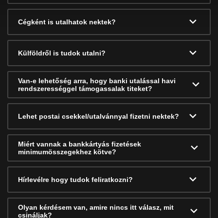
Cégként is utalhatok nektek?
Külföldről is tudok utalni?
Van-e lehetőség arra, hogy banki utalással havi
rendszerességgel támogassalak titeket?
Lehet postai csekkel/utalvánnyal fizetni nektek?
Miért vannak a bankkártyás fizetések
minimumösszegekhez kötve?
Hírlevélre hogy tudok feliratkozni?
Olyan kérdésem van, amire nincs itt válasz, mit
csináljak?