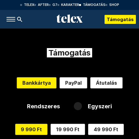
TELEX
AFTER
G7
KARAKTER
TÁMOGATÁS
SHOP
Támogatás
Támogatás
Bankkártya
PayPal
Átutalás
Rendszeres
Egyszeri
9 990 Ft
19 990 Ft
49 990 Ft