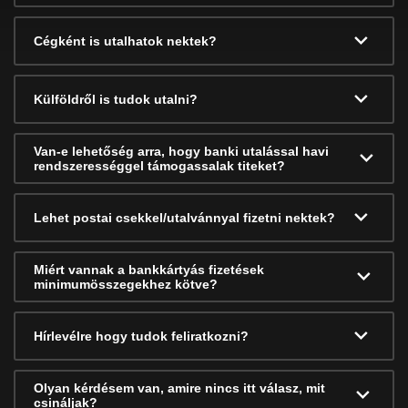
Cégként is utalhatok nektek?
Külföldről is tudok utalni?
Van-e lehetőség arra, hogy banki utalással havi
rendszerességgel támogassalak titeket?
Lehet postai csekkel/utalvánnyal fizetni nektek?
Miért vannak a bankkártyás fizetések
minimumösszegekhez kötve?
Hírlevélre hogy tudok feliratkozni?
Olyan kérdésem van, amire nincs itt válasz, mit
csináljak?