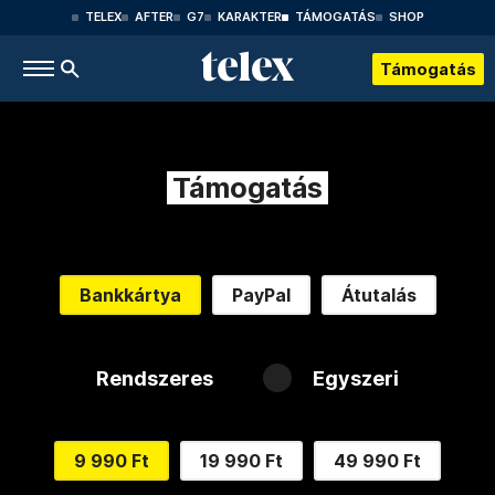
TELEX
AFTER
G7
KARAKTER
TÁMOGATÁS
SHOP
Támogatás
Támogatás
Bankkártya
PayPal
Átutalás
Rendszeres
Egyszeri
9 990 Ft
19 990 Ft
49 990 Ft