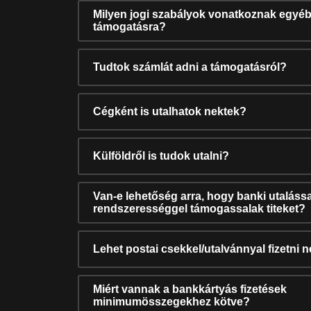
Milyen jogi szabályok vonatkoznak egyéb
támogatásra?
Tudtok számlát adni a támogatásról?
Cégként is utalhatok nektek?
Külföldről is tudok utalni?
Van-e lehetőség arra, hogy banki utalássa
rendszerességgel támogassalak titeket?
Lehet postai csekkel/utalvánnyal fizetni 
Miért vannak a bankkártyás fizetések
minimumösszegekhez kötve?