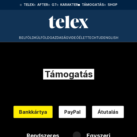
TELEX
AFTER
G7
KARAKTER
TÁMOGATÁS
SHOP
BELFÖLD
KÜLFÖLD
GAZDASÁG
VIDEÓ
ÉLET
TECHTUD
ENGLISH
Támogatás
Bankkártya
PayPal
Átutalás
Rendszeres
Egyszeri