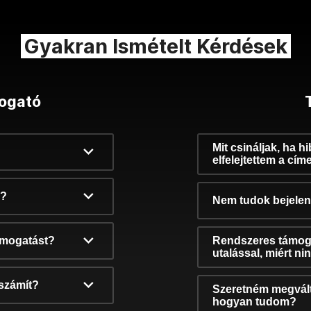
Gyakran Ismételt Kérdések
ogató
Mit csináljak, ha h
elfelejtettem a cím
k?
Nem tudok bejelent
támogatást?
Rendszeres támog
utalással, miért n
számít?
Szeretném megvált
hogyan tudom?