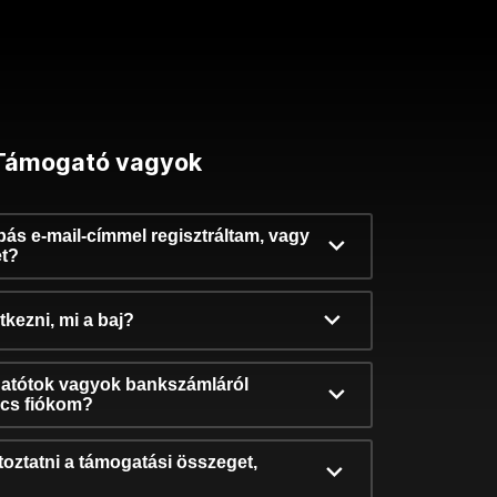
Támogató vagyok
ibás e-mail-címmel regisztráltam, vagy
et?
kezni, mi a baj?
atótok vagyok bankszámláról
incs fiókom?
oztatni a támogatási összeget,