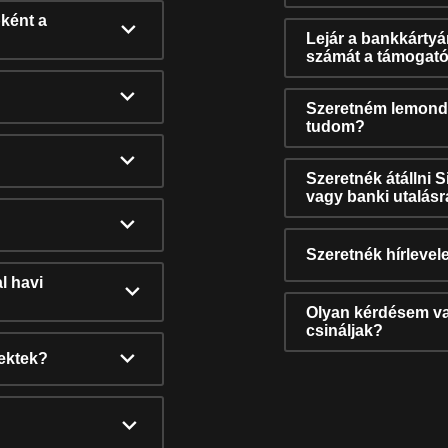
ként a
Lejár a bankkárty
számát a támogató
Szeretném lemonda
tudom?
Szeretnék átállni 
vagy banki utalás
Szeretnék hírlevele
l havi
Olyan kérdésem van
csináljak?
nektek?