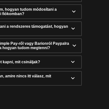
ám, hogyan tudom módosítani a
i fiókomban?
ni a rendszeres támogatást, hogyan
Simple Pay-ről vagy Barionról Paypalra
ra hogyan tudom megtenni?
t kapni, mit csináljak?
, amire nincs itt válasz, mit