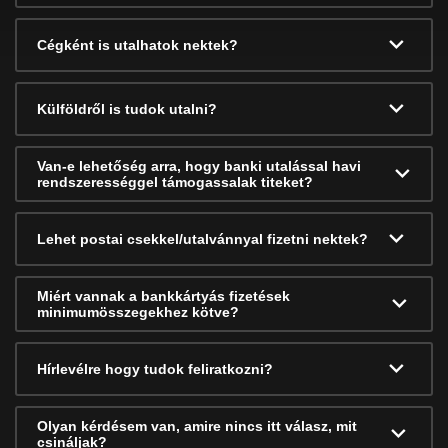
Cégként is utalhatok nektek?
Külföldről is tudok utalni?
Van-e lehetőség arra, hogy banki utalással havi
rendszerességgel támogassalak titeket?
Lehet postai csekkel/utalvánnyal fizetni nektek?
Miért vannak a bankkártyás fizetések
minimumösszegekhez kötve?
Hírlevélre hogy tudok feliratkozni?
Olyan kérdésem van, amire nincs itt válasz, mit
csináljak?