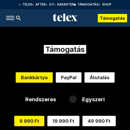
TELEX
AFTER
G7
KARAKTER
TÁMOGATÁS
SHOP
Támogatás
Támogatás
Bankkártya
PayPal
Átutalás
Rendszeres
Egyszeri
9 990 Ft
19 990 Ft
49 990 Ft