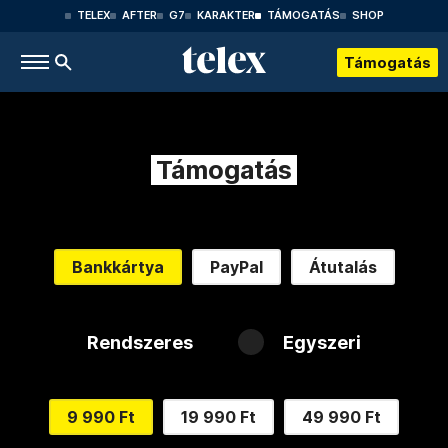
TELEX
AFTER
G7
KARAKTER
TÁMOGATÁS
SHOP
Támogatás
Támogatás
Bankkártya
PayPal
Átutalás
Rendszeres
Egyszeri
9 990 Ft
19 990 Ft
49 990 Ft