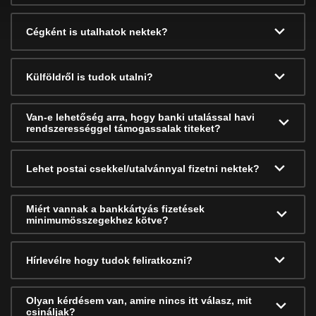
Cégként is utalhatok nektek?
Külföldről is tudok utalni?
Van-e lehetőség arra, hogy banki utalással havi
rendszerességgel támogassalak titeket?
Lehet postai csekkel/utalvánnyal fizetni nektek?
Miért vannak a bankkártyás fizetések
minimumösszegekhez kötve?
Hírlevélre hogy tudok feliratkozni?
Olyan kérdésem van, amire nincs itt válasz, mit
csináljak?