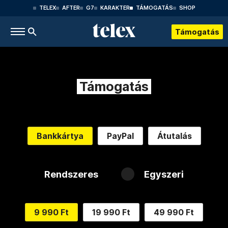
TELEX
AFTER
G7
KARAKTER
TÁMOGATÁS
SHOP
Támogatás
Támogatás
Bankkártya
PayPal
Átutalás
Rendszeres
Egyszeri
9 990 Ft
19 990 Ft
49 990 Ft