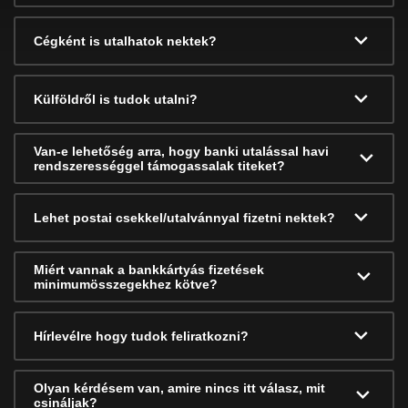
Cégként is utalhatok nektek?
Külföldről is tudok utalni?
Van-e lehetőség arra, hogy banki utalással havi
rendszerességgel támogassalak titeket?
Lehet postai csekkel/utalvánnyal fizetni nektek?
Miért vannak a bankkártyás fizetések
minimumösszegekhez kötve?
Hírlevélre hogy tudok feliratkozni?
Olyan kérdésem van, amire nincs itt válasz, mit
csináljak?