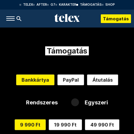
TELEX
AFTER
G7
KARAKTER
TÁMOGATÁS
SHOP
Támogatás
Támogatás
Bankkártya
PayPal
Átutalás
Rendszeres
Egyszeri
9 990 Ft
19 990 Ft
49 990 Ft