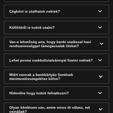
Cégként is utalhatok nektek?
Külföldről is tudok utalni?
Van-e lehetőség arra, hogy banki utalással havi
rendszerességgel támogassalak titeket?
Lehet postai csekkel/utalvánnyal fizetni nektek?
Miért vannak a bankkártyás fizetések
minimumösszegekhez kötve?
Hírlevélre hogy tudok feliratkozni?
Olyan kérdésem van, amire nincs itt válasz, mit
csináljak?