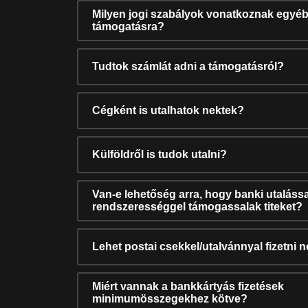
Milyen jogi szabályok vonatkoznak egyéb
támogatásra?
Tudtok számlát adni a támogatásról?
Cégként is utalhatok nektek?
Külföldről is tudok utalni?
Van-e lehetőség arra, hogy banki utalássa
rendszerességgel támogassalak titeket?
Lehet postai csekkel/utalvánnyal fizetni 
Miért vannak a bankkártyás fizetések
minimumösszegekhez kötve?