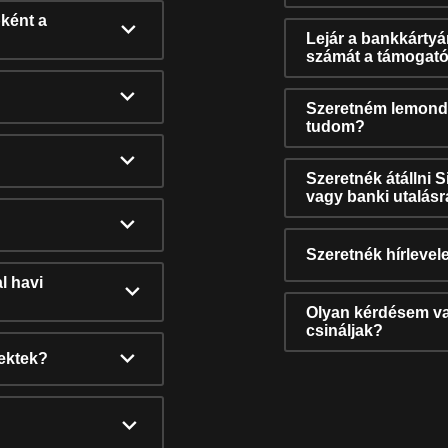
ként a
Lejár a bankkárty
számát a támogató
Szeretném lemonda
tudom?
Szeretnék átállni 
vagy banki utalás
Szeretnék hírlevele
l havi
Olyan kérdésem van
csináljak?
nektek?