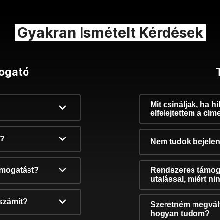
Gyakran Ismételt Kérdések
ogató
Mit csináljak, ha h
elfelejtettem a cím
k?
Nem tudok bejelent
támogatást?
Rendszeres támog
utalással, miért n
számít?
Szeretném megvált
hogyan tudom?