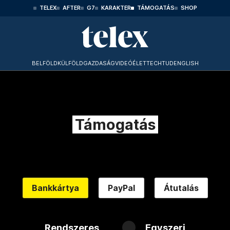
TELEX
AFTER
G7
KARAKTER
TÁMOGATÁS
SHOP
BELFÖLD
KÜLFÖLD
GAZDASÁG
VIDEÓ
ÉLET
TECHTUD
ENGLISH
Támogatás
Bankkártya
PayPal
Átutalás
Rendszeres
Egyszeri