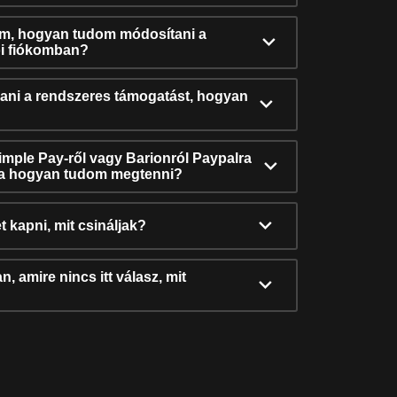
ám, hogyan tudom módosítani a
i fiókomban?
ni a rendszeres támogatást, hogyan
Simple Pay-ről vagy Barionról Paypalra
ra hogyan tudom megtenni?
t kapni, mit csináljak?
, amire nincs itt válasz, mit