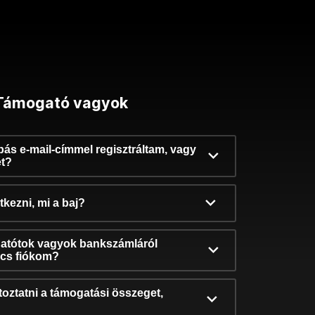
Támogató vagyok
ibás e-mail-címmel regisztráltam, vagy
et?
kezni, mi a baj?
atótok vagyok bankszámláról
incs fiókom?
oztatni a támogatási összeget,