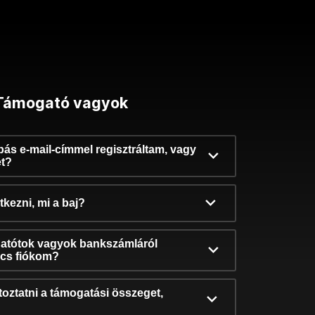
Támogató vagyok
ibás e-mail-címmel regisztráltam, vagy
et?
kezni, mi a baj?
atótok vagyok bankszámláról
incs fiókom?
oztatni a támogatási összeget,