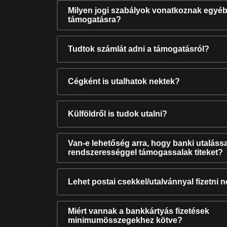
Milyen jogi szabályok vonatkoznak egyéb
támogatásra?
Tudtok számlát adni a támogatásról?
Cégként is utalhatok nektek?
Külföldről is tudok utalni?
Van-e lehetőség arra, hogy banki utalássa
rendszerességgel támogassalak titeket?
Lehet postai csekkel/utalvánnyal fizetni 
Miért vannak a bankkártyás fizetések
minimumösszegekhez kötve?