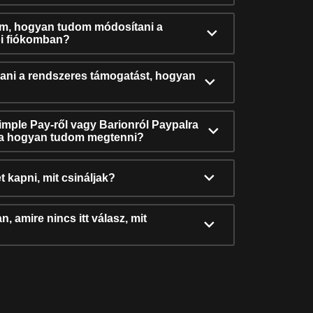
ám, hogyan tudom módosítani a
i fiókomban?
ni a rendszeres támogatást, hogyan
Simple Pay-ről vagy Barionról Paypalra
ra hogyan tudom megtenni?
t kapni, mit csináljak?
, amire nincs itt válasz, mit