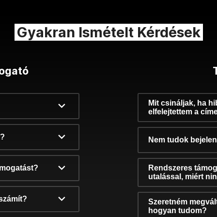
Gyakran Ismételt Kérdések
ogató
Mit csináljak, ha h
elfelejtettem a cím
k?
Nem tudok bejelent
támogatást?
Rendszeres támog
utalással, miért n
számít?
Szeretném megvált
hogyan tudom?