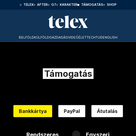
TELEX
AFTER
G7
KARAKTER
TÁMOGATÁS
SHOP
BELFÖLD
KÜLFÖLD
GAZDASÁG
VIDEÓ
ÉLET
TECHTUD
ENGLISH
Támogatás
Bankkártya
PayPal
Átutalás
Rendszeres
Egyszeri