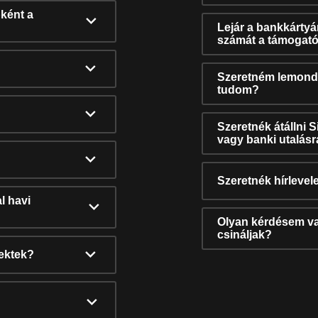
ként a
Lejár a bankkárty
számát a támogató
Szeretném lemonda
tudom?
Szeretnék átállni 
vagy banki utalás
Szeretnék hírlevele
l havi
Olyan kérdésem van
csináljak?
nektek?