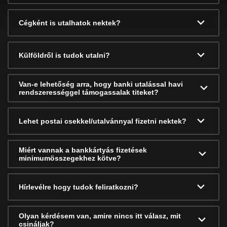
Cégként is utalhatok nektek?
Külföldről is tudok utalni?
Van-e lehetőség arra, hogy banki utalással havi
rendszerességgel támogassalak titeket?
Lehet postai csekkel/utalvánnyal fizetni nektek?
Miért vannak a bankkártyás fizetések
minimumösszegekhez kötve?
Hírlevélre hogy tudok feliratkozni?
Olyan kérdésem van, amire nincs itt válasz, mit
csináljak?