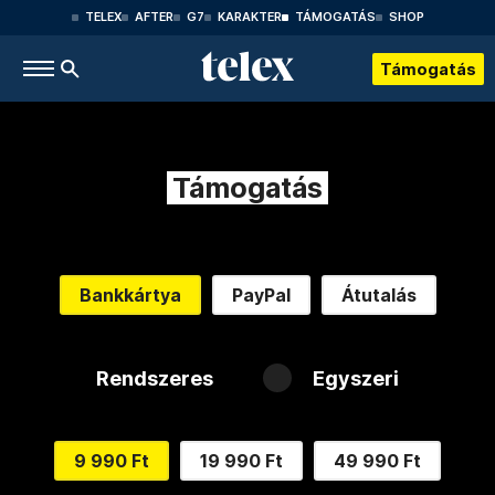
TELEX
AFTER
G7
KARAKTER
TÁMOGATÁS
SHOP
Támogatás
Támogatás
Bankkártya
PayPal
Átutalás
Rendszeres
Egyszeri
9 990 Ft
19 990 Ft
49 990 Ft