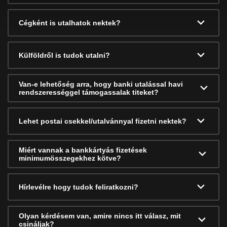
Cégként is utalhatok nektek?
Külföldről is tudok utalni?
Van-e lehetőség arra, hogy banki utalással havi
rendszerességgel támogassalak titeket?
Lehet postai csekkel/utalvánnyal fizetni nektek?
Miért vannak a bankkártyás fizetések
minimumösszegekhez kötve?
Hírlevélre hogy tudok feliratkozni?
Olyan kérdésem van, amire nincs itt válasz, mit
csináljak?