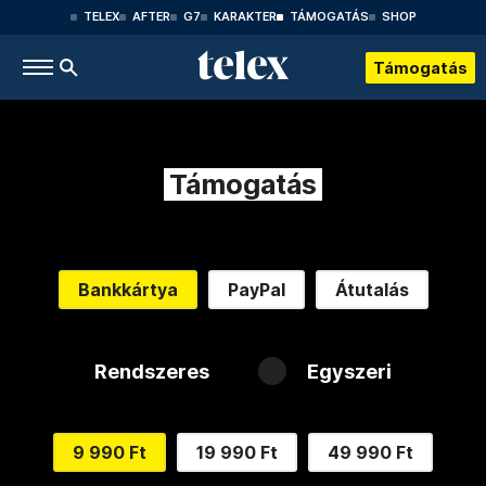
TELEX
AFTER
G7
KARAKTER
TÁMOGATÁS
SHOP
Támogatás
Támogatás
Bankkártya
PayPal
Átutalás
Rendszeres
Egyszeri
9 990 Ft
19 990 Ft
49 990 Ft