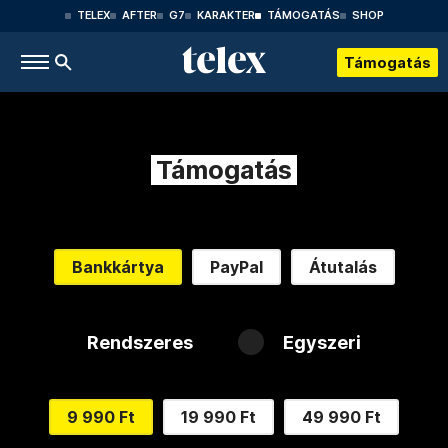
TELEX
AFTER
G7
KARAKTER
TÁMOGATÁS
SHOP
Támogatás
Támogatás
Bankkártya
PayPal
Átutalás
Rendszeres
Egyszeri
9 990 Ft
19 990 Ft
49 990 Ft