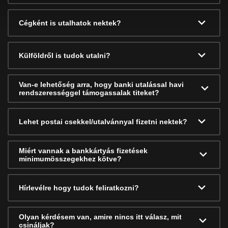
Cégként is utalhatok nektek?
Külföldről is tudok utalni?
Van-e lehetőség arra, hogy banki utalással havi
rendszerességgel támogassalak titeket?
Lehet postai csekkel/utalvánnyal fizetni nektek?
Miért vannak a bankkártyás fizetések
minimumösszegekhez kötve?
Hírlevélre hogy tudok feliratkozni?
Olyan kérdésem van, amire nincs itt válasz, mit
csináljak?