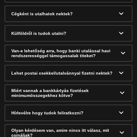
Cégként is utalhatok nektek?
Külföldről is tudok utalni?
Van-e lehetőség arra, hogy banki utalással havi
rendszerességgel támogassalak titeket?
Lehet postai csekkel/utalvánnyal fizetni nektek?
Miért vannak a bankkártyás fizetések
minimumösszegekhez kötve?
Hírlevélre hogy tudok feliratkozni?
Olyan kérdésem van, amire nincs itt válasz, mit
csináljak?