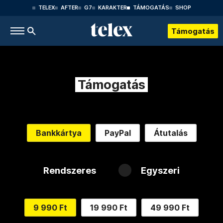
TELEX
AFTER
G7
KARAKTER
TÁMOGATÁS
SHOP
Támogatás
Támogatás
Bankkártya
PayPal
Átutalás
Rendszeres
Egyszeri
9 990 Ft
19 990 Ft
49 990 Ft