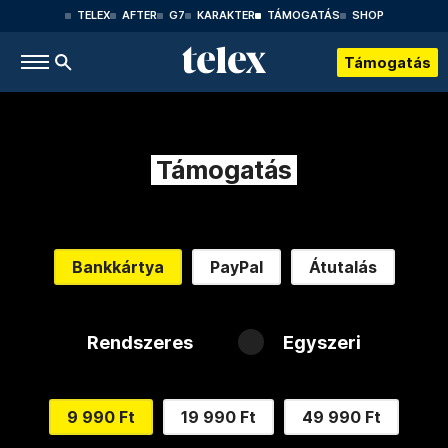
TELEX
AFTER
G7
KARAKTER
TÁMOGATÁS
SHOP
Támogatás
Támogatás
Bankkártya
PayPal
Átutalás
Rendszeres
Egyszeri
9 990 Ft
19 990 Ft
49 990 Ft