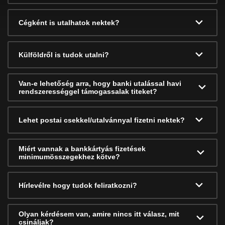
Cégként is utalhatok nektek?
Külföldről is tudok utalni?
Van-e lehetőség arra, hogy banki utalással havi
rendszerességgel támogassalak titeket?
Lehet postai csekkel/utalvánnyal fizetni nektek?
Miért vannak a bankkártyás fizetések
minimumösszegekhez kötve?
Hírlevélre hogy tudok feliratkozni?
Olyan kérdésem van, amire nincs itt válasz, mit
csináljak?