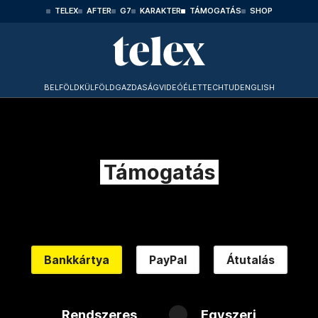
TELEX
AFTER
G7
KARAKTER
TÁMOGATÁS
SHOP
BELFÖLD
KÜLFÖLD
GAZDASÁG
VIDEÓ
ÉLET
TECHTUD
ENGLISH
Támogatás
Bankkártya
PayPal
Átutalás
Rendszeres
Egyszeri