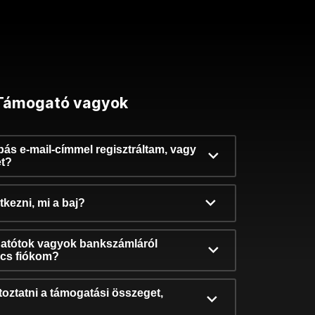
Támogató vagyok
ibás e-mail-címmel regisztráltam, vagy
et?
kezni, mi a baj?
atótok vagyok bankszámláról
incs fiókom?
oztatni a támogatási összeget,