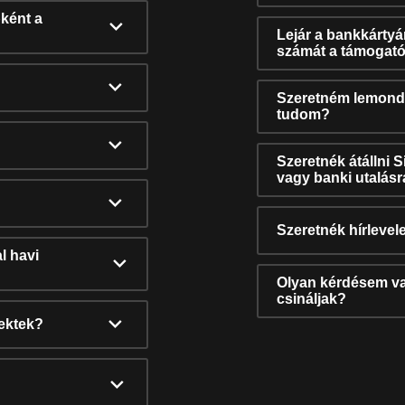
ként a
Lejár a bankkárty
számát a támogató
Szeretném lemonda
tudom?
Szeretnék átállni 
vagy banki utalás
Szeretnék hírlevele
l havi
Olyan kérdésem van
csináljak?
nektek?