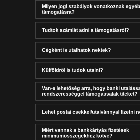
Milyen jogi szabályok vonatkoznak egyéb
támogatásra?
Tudtok számlát adni a támogatásról?
Cégként is utalhatok nektek?
Külföldről is tudok utalni?
Van-e lehetőség arra, hogy banki utalássa
rendszerességgel támogassalak titeket?
Lehet postai csekkel/utalvánnyal fizetni 
Miért vannak a bankkártyás fizetések
minimumösszegekhez kötve?