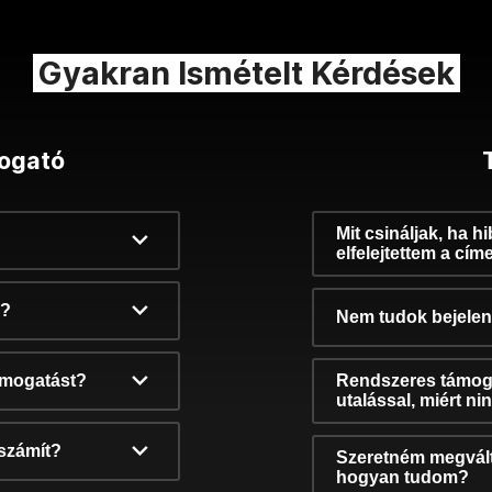
Gyakran Ismételt Kérdések
ogató
Mit csináljak, ha h
elfelejtettem a cím
k?
Nem tudok bejelent
támogatást?
Rendszeres támog
utalással, miért n
számít?
Szeretném megvált
hogyan tudom?