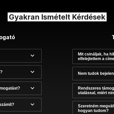
Gyakran Ismételt Kérdések
ogató
Mit csináljak, ha h
elfelejtettem a cím
k?
Nem tudok bejelent
támogatást?
Rendszeres támog
utalással, miért n
számít?
Szeretném megvált
hogyan tudom?