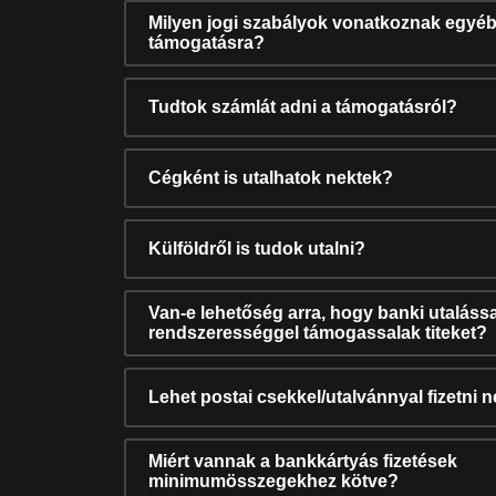
Milyen jogi szabályok vonatkoznak egyéb
támogatásra?
Tudtok számlát adni a támogatásról?
Cégként is utalhatok nektek?
Külföldről is tudok utalni?
Van-e lehetőség arra, hogy banki utalássa
rendszerességgel támogassalak titeket?
Lehet postai csekkel/utalvánnyal fizetni 
Miért vannak a bankkártyás fizetések
minimumösszegekhez kötve?