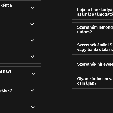
ként a
Lejár a bankkárty
számát a támogató
Szeretném lemonda
tudom?
Szeretnék átállni 
vagy banki utalás
Szeretnék hírlevele
l havi
Olyan kérdésem van
csináljak?
nektek?