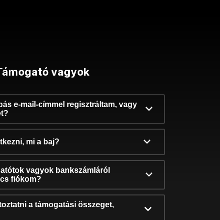
Támogató vagyok
ibás e-mail-címmel regisztráltam, vagy
et?
kezni, mi a baj?
atótok vagyok bankszámláról
incs fiókom?
oztatni a támogatási összeget,