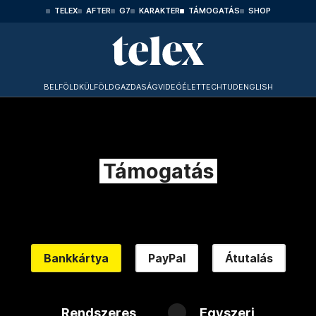
TELEX
AFTER
G7
KARAKTER
TÁMOGATÁS
SHOP
BELFÖLD
KÜLFÖLD
GAZDASÁG
VIDEÓ
ÉLET
TECHTUD
ENGLISH
Támogatás
Bankkártya
PayPal
Átutalás
Rendszeres
Egyszeri