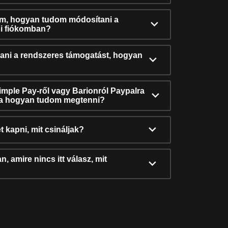
ám, hogyan tudom módosítani a
i fiókomban?
ni a rendszeres támogatást, hogyan
Simple Pay-ről vagy Barionról Paypalra
ra hogyan tudom megtenni?
t kapni, mit csináljak?
, amire nincs itt válasz, mit