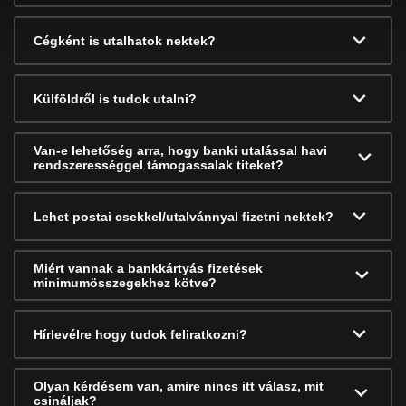
Cégként is utalhatok nektek?
Külföldről is tudok utalni?
Van-e lehetőség arra, hogy banki utalással havi
rendszerességgel támogassalak titeket?
Lehet postai csekkel/utalvánnyal fizetni nektek?
Miért vannak a bankkártyás fizetések
minimumösszegekhez kötve?
Hírlevélre hogy tudok feliratkozni?
Olyan kérdésem van, amire nincs itt válasz, mit
csináljak?