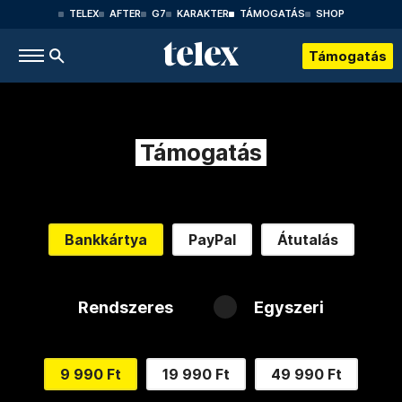
TELEX
AFTER
G7
KARAKTER
TÁMOGATÁS
SHOP
Támogatás
Támogatás
Bankkártya
PayPal
Átutalás
Rendszeres
Egyszeri
9 990 Ft
19 990 Ft
49 990 Ft