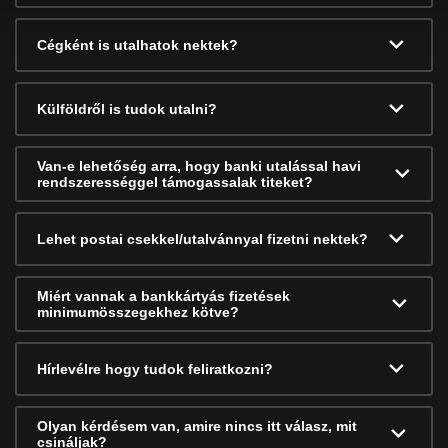
Cégként is utalhatok nektek?
Külföldről is tudok utalni?
Van-e lehetőség arra, hogy banki utalással havi
rendszerességgel támogassalak titeket?
Lehet postai csekkel/utalvánnyal fizetni nektek?
Miért vannak a bankkártyás fizetések
minimumösszegekhez kötve?
Hírlevélre hogy tudok feliratkozni?
Olyan kérdésem van, amire nincs itt válasz, mit
csináljak?