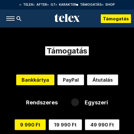
TELEX
AFTER
G7
KARAKTER
TÁMOGATÁS
SHOP
Támogatás
Támogatás
Bankkártya
PayPal
Átutalás
Rendszeres
Egyszeri
9 990 Ft
19 990 Ft
49 990 Ft