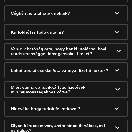
Cégként is utalhatok nektek?
Külföldről is tudok utalni?
Van-e lehetőség arra, hogy banki utalással havi
rendszerességgel támogassalak titeket?
Lehet postai csekkel/utalvánnyal fizetni nektek?
Miért vannak a bankkártyás fizetések
minimumösszegekhez kötve?
Hírlevélre hogy tudok feliratkozni?
Olyan kérdésem van, amire nincs itt válasz, mit
csináljak?