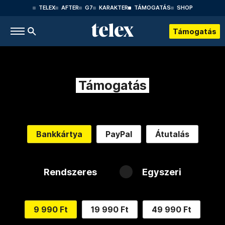
TELEX
AFTER
G7
KARAKTER
TÁMOGATÁS
SHOP
Támogatás
Támogatás
Bankkártya
PayPal
Átutalás
Rendszeres
Egyszeri
9 990 Ft
19 990 Ft
49 990 Ft