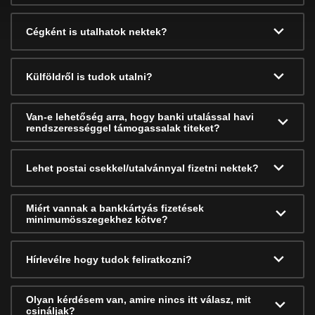
Cégként is utalhatok nektek?
Külföldről is tudok utalni?
Van-e lehetőség arra, hogy banki utalással havi
rendszerességgel támogassalak titeket?
Lehet postai csekkel/utalvánnyal fizetni nektek?
Miért vannak a bankkártyás fizetések
minimumösszegekhez kötve?
Hírlevélre hogy tudok feliratkozni?
Olyan kérdésem van, amire nincs itt válasz, mit
csináljak?