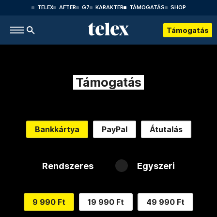
TELEX
AFTER
G7
KARAKTER
TÁMOGATÁS
SHOP
Támogatás
Támogatás
Bankkártya
PayPal
Átutalás
Rendszeres
Egyszeri
9 990 Ft
19 990 Ft
49 990 Ft