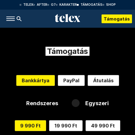
TELEX
AFTER
G7
KARAKTER
TÁMOGATÁS
SHOP
Támogatás
Támogatás
Bankkártya
PayPal
Átutalás
Rendszeres
Egyszeri
9 990 Ft
19 990 Ft
49 990 Ft