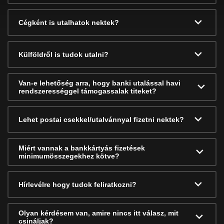
Cégként is utalhatok nektek?
Külföldről is tudok utalni?
Van-e lehetőség arra, hogy banki utalással havi
rendszerességgel támogassalak titeket?
Lehet postai csekkel/utalvánnyal fizetni nektek?
Miért vannak a bankkártyás fizetések
minimumösszegekhez kötve?
Hírlevélre hogy tudok feliratkozni?
Olyan kérdésem van, amire nincs itt válasz, mit
csináljak?