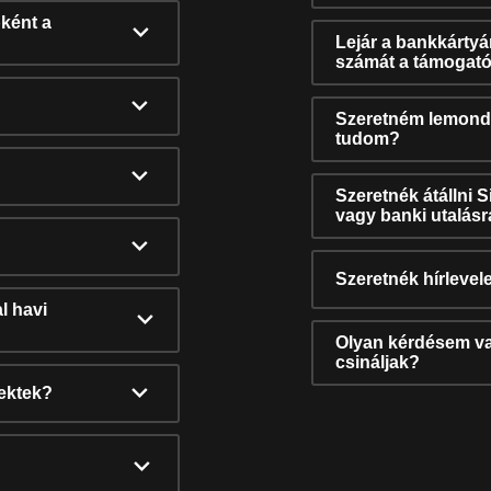
ként a
Lejár a bankkárty
számát a támogató
Szeretném lemonda
tudom?
Szeretnék átállni 
vagy banki utalás
Szeretnék hírlevele
l havi
Olyan kérdésem van
csináljak?
nektek?