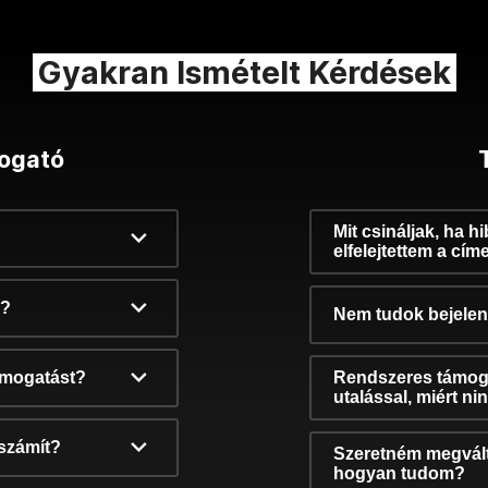
Gyakran Ismételt Kérdések
ogató
Mit csináljak, ha h
elfelejtettem a cím
k?
Nem tudok bejelent
támogatást?
Rendszeres támog
utalással, miért n
számít?
Szeretném megvált
hogyan tudom?