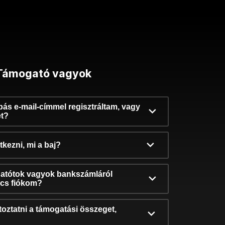
Támogató vagyok
ibás e-mail-címmel regisztráltam, vagy
et?
kezni, mi a baj?
atótok vagyok bankszámláról
incs fiókom?
oztatni a támogatási összeget,