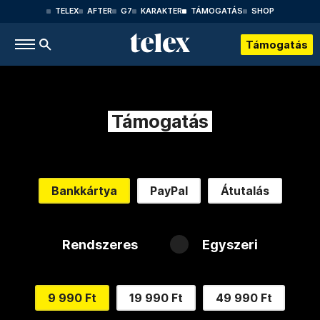
TELEX
AFTER
G7
KARAKTER
TÁMOGATÁS
SHOP
Támogatás
Támogatás
Bankkártya
PayPal
Átutalás
Rendszeres
Egyszeri
9 990 Ft
19 990 Ft
49 990 Ft