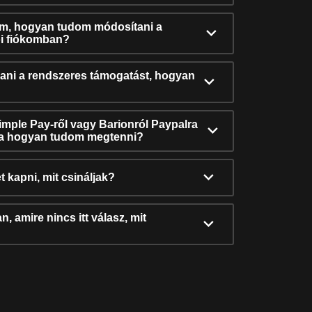
ám, hogyan tudom módosítani a
i fiókomban?
ni a rendszeres támogatást, hogyan
Simple Pay-ről vagy Barionról Paypalra
ra hogyan tudom megtenni?
t kapni, mit csináljak?
, amire nincs itt válasz, mit