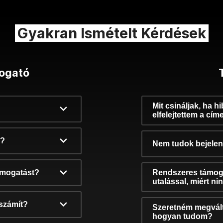
Gyakran Ismételt Kérdések
ogató
Mit csináljak, ha h
elfelejtettem a cím
k?
Nem tudok bejelent
támogatást?
Rendszeres támog
utalással, miért n
számít?
Szeretném megvált
hogyan tudom?