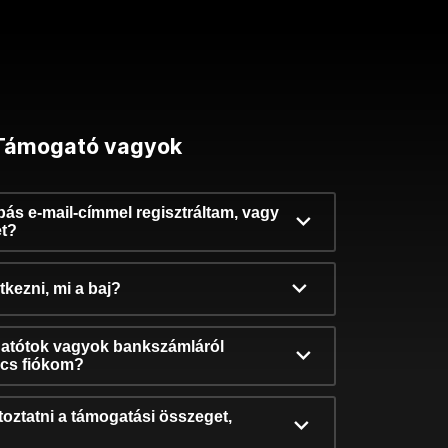
Támogató vagyok
ibás e-mail-címmel regisztráltam, vagy
et?
kezni, mi a baj?
atótok vagyok bankszámláról
incs fiókom?
oztatni a támogatási összeget,