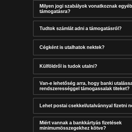
Milyen jogi szabályok vonatkoznak egyéb
támogatásra?
Tudtok számlát adni a támogatásról?
Cégként is utalhatok nektek?
Külföldről is tudok utalni?
Van-e lehetőség arra, hogy banki utalássa
rendszerességgel támogassalak titeket?
Lehet postai csekkel/utalvánnyal fizetni 
Miért vannak a bankkártyás fizetések
minimumösszegekhez kötve?