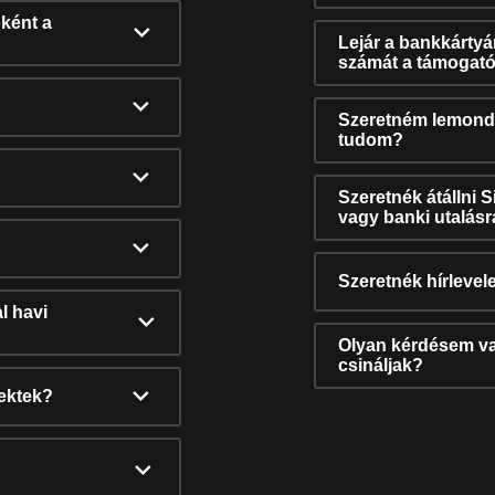
ként a
Lejár a bankkárty
számát a támogató
Szeretném lemonda
tudom?
Szeretnék átállni 
vagy banki utalás
Szeretnék hírlevele
l havi
Olyan kérdésem van
csináljak?
nektek?