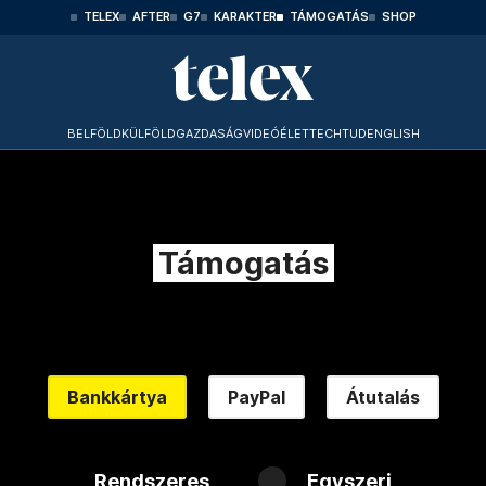
TELEX
AFTER
G7
KARAKTER
TÁMOGATÁS
SHOP
BELFÖLD
KÜLFÖLD
GAZDASÁG
VIDEÓ
ÉLET
TECHTUD
ENGLISH
Támogatás
Bankkártya
PayPal
Átutalás
Rendszeres
Egyszeri