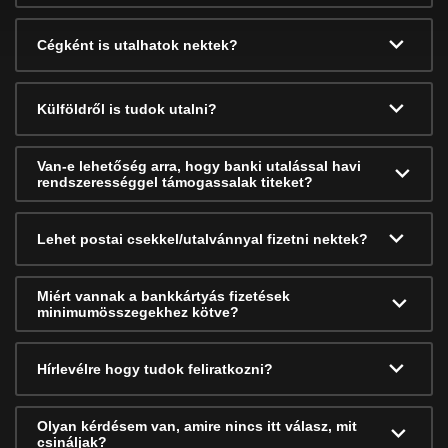
Cégként is utalhatok nektek?
Külföldről is tudok utalni?
Van-e lehetőség arra, hogy banki utalással havi
rendszerességgel támogassalak titeket?
Lehet postai csekkel/utalvánnyal fizetni nektek?
Miért vannak a bankkártyás fizetések
minimumösszegekhez kötve?
Hírlevélre hogy tudok feliratkozni?
Olyan kérdésem van, amire nincs itt válasz, mit
csináljak?