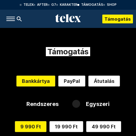
TELEX
AFTER
G7
KARAKTER
TÁMOGATÁS
SHOP
Támogatás
Támogatás
Bankkártya
PayPal
Átutalás
Rendszeres
Egyszeri
9 990 Ft
19 990 Ft
49 990 Ft