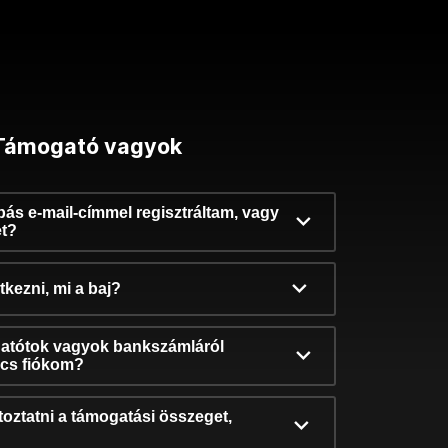
Támogató vagyok
ibás e-mail-címmel regisztráltam, vagy
et?
kezni, mi a baj?
atótok vagyok bankszámláról
incs fiókom?
oztatni a támogatási összeget,