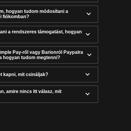
ám, hogyan tudom módosítani a
i fiókomban?
ni a rendszeres támogatást, hogyan
Simple Pay-ről vagy Barionról Paypalra
ra hogyan tudom megtenni?
t kapni, mit csináljak?
, amire nincs itt válasz, mit