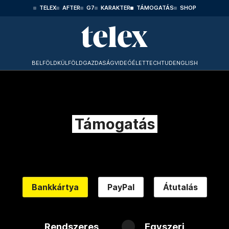
TELEX
AFTER
G7
KARAKTER
TÁMOGATÁS
SHOP
BELFÖLD
KÜLFÖLD
GAZDASÁG
VIDEÓ
ÉLET
TECHTUD
ENGLISH
Támogatás
Bankkártya
PayPal
Átutalás
Rendszeres
Egyszeri