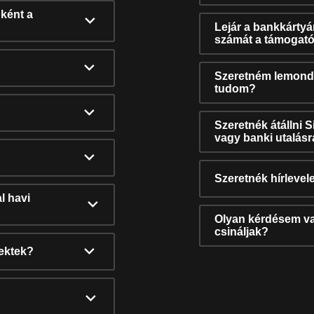
ként a
Lejár a bankkárty
számát a támogató
Szeretném lemonda
tudom?
Szeretnék átállni 
vagy banki utalás
Szeretnék hírlevele
l havi
Olyan kérdésem van
csináljak?
nektek?