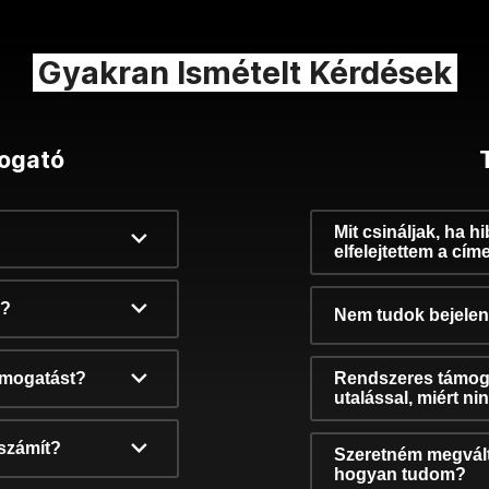
Gyakran Ismételt Kérdések
ogató
Mit csináljak, ha h
elfelejtettem a cím
k?
Nem tudok bejelent
támogatást?
Rendszeres támog
utalással, miért n
számít?
Szeretném megvált
hogyan tudom?