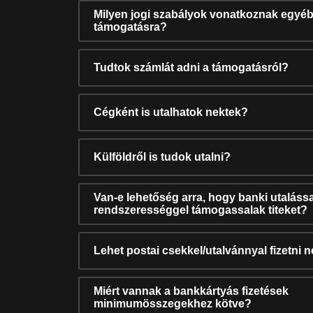
Milyen jogi szabályok vonatkoznak egyéb
támogatásra?
Tudtok számlát adni a támogatásról?
Cégként is utalhatok nektek?
Külföldről is tudok utalni?
Van-e lehetőség arra, hogy banki utalássa
rendszerességgel támogassalak titeket?
Lehet postai csekkel/utalvánnyal fizetni 
Miért vannak a bankkártyás fizetések
minimumösszegekhez kötve?