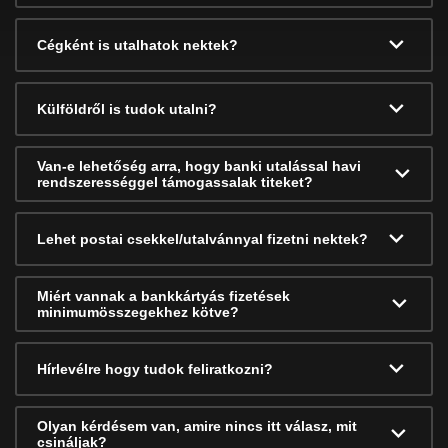
Cégként is utalhatok nektek?
Külföldről is tudok utalni?
Van-e lehetőség arra, hogy banki utalással havi
rendszerességgel támogassalak titeket?
Lehet postai csekkel/utalvánnyal fizetni nektek?
Miért vannak a bankkártyás fizetések
minimumösszegekhez kötve?
Hírlevélre hogy tudok feliratkozni?
Olyan kérdésem van, amire nincs itt válasz, mit
csináljak?