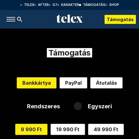
TELEX
AFTER
G7
KARAKTER
TÁMOGATÁS
SHOP
Támogatás
Támogatás
Bankkártya
PayPal
Átutalás
Rendszeres
Egyszeri
9 990 Ft
19 990 Ft
49 990 Ft