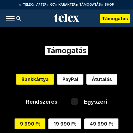
TELEX
AFTER
G7
KARAKTER
TÁMOGATÁS
SHOP
Támogatás
Támogatás
Bankkártya
PayPal
Átutalás
Rendszeres
Egyszeri
9 990 Ft
19 990 Ft
49 990 Ft