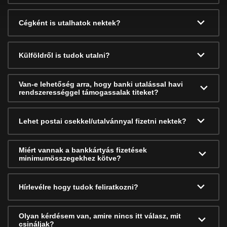
Cégként is utalhatok nektek?
Külföldről is tudok utalni?
Van-e lehetőség arra, hogy banki utalással havi
rendszerességgel támogassalak titeket?
Lehet postai csekkel/utalvánnyal fizetni nektek?
Miért vannak a bankkártyás fizetések
minimumösszegekhez kötve?
Hírlevélre hogy tudok feliratkozni?
Olyan kérdésem van, amire nincs itt válasz, mit
csináljak?