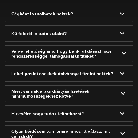
Cégként is utalhatok nektek?
Külföldről is tudok utalni?
Van-e lehetőség arra, hogy banki utalással havi
rendszerességgel támogassalak titeket?
Lehet postai csekkel/utalvánnyal fizetni nektek?
Miért vannak a bankkártyás fizetések
minimumösszegekhez kötve?
Hírlevélre hogy tudok feliratkozni?
Olyan kérdésem van, amire nincs itt válasz, mit
csináljak?