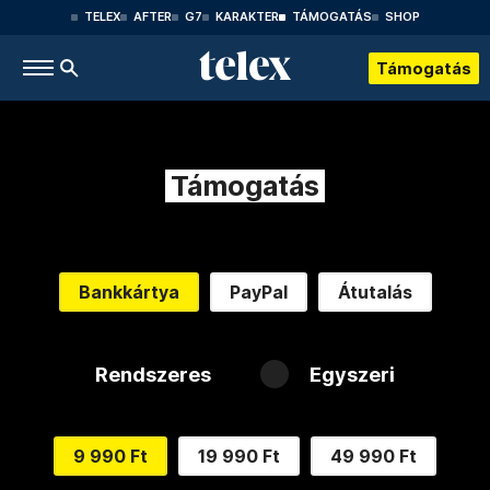
TELEX
AFTER
G7
KARAKTER
TÁMOGATÁS
SHOP
Támogatás
Támogatás
Bankkártya
PayPal
Átutalás
Rendszeres
Egyszeri
9 990 Ft
19 990 Ft
49 990 Ft