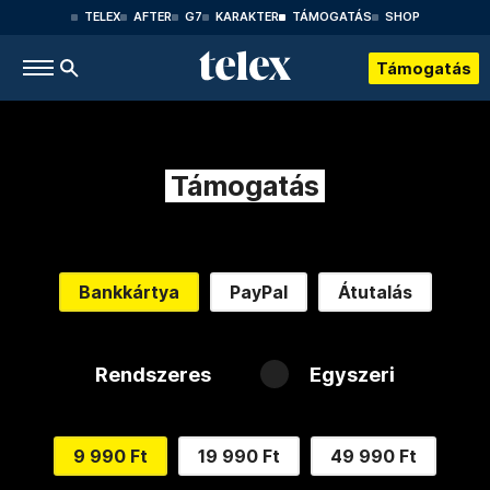
TELEX
AFTER
G7
KARAKTER
TÁMOGATÁS
SHOP
Támogatás
Támogatás
Bankkártya
PayPal
Átutalás
Rendszeres
Egyszeri
9 990 Ft
19 990 Ft
49 990 Ft