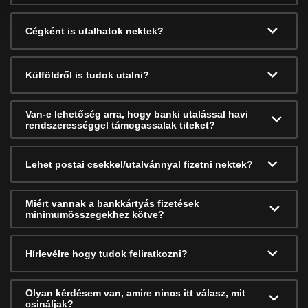
Cégként is utalhatok nektek?
Külföldről is tudok utalni?
Van-e lehetőség arra, hogy banki utalással havi
rendszerességgel támogassalak titeket?
Lehet postai csekkel/utalvánnyal fizetni nektek?
Miért vannak a bankkártyás fizetések
minimumösszegekhez kötve?
Hírlevélre hogy tudok feliratkozni?
Olyan kérdésem van, amire nincs itt válasz, mit
csináljak?