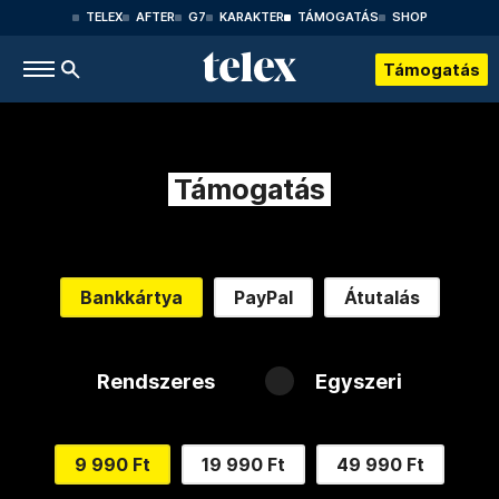
TELEX
AFTER
G7
KARAKTER
TÁMOGATÁS
SHOP
Támogatás
Támogatás
Bankkártya
PayPal
Átutalás
Rendszeres
Egyszeri
9 990 Ft
19 990 Ft
49 990 Ft