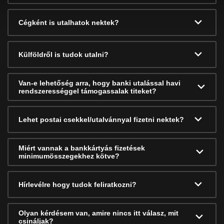
Cégként is utalhatok nektek?
Külföldről is tudok utalni?
Van-e lehetőség arra, hogy banki utalással havi
rendszerességgel támogassalak titeket?
Lehet postai csekkel/utalvánnyal fizetni nektek?
Miért vannak a bankkártyás fizetések
minimumösszegekhez kötve?
Hírlevélre hogy tudok feliratkozni?
Olyan kérdésem van, amire nincs itt válasz, mit
csináljak?