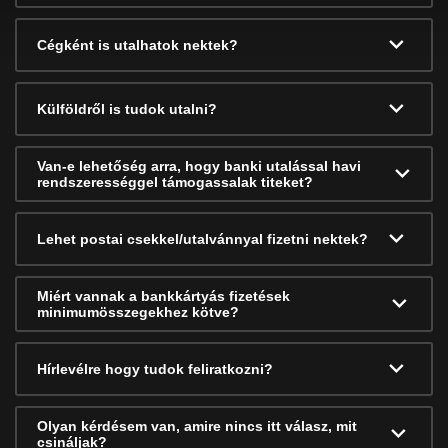
Cégként is utalhatok nektek?
Külföldről is tudok utalni?
Van-e lehetőség arra, hogy banki utalással havi
rendszerességgel támogassalak titeket?
Lehet postai csekkel/utalvánnyal fizetni nektek?
Miért vannak a bankkártyás fizetések
minimumösszegekhez kötve?
Hírlevélre hogy tudok feliratkozni?
Olyan kérdésem van, amire nincs itt válasz, mit
csináljak?