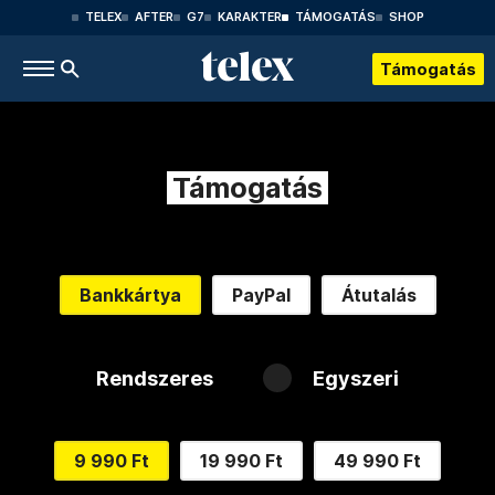
TELEX
AFTER
G7
KARAKTER
TÁMOGATÁS
SHOP
Támogatás
Támogatás
Bankkártya
PayPal
Átutalás
Rendszeres
Egyszeri
9 990 Ft
19 990 Ft
49 990 Ft