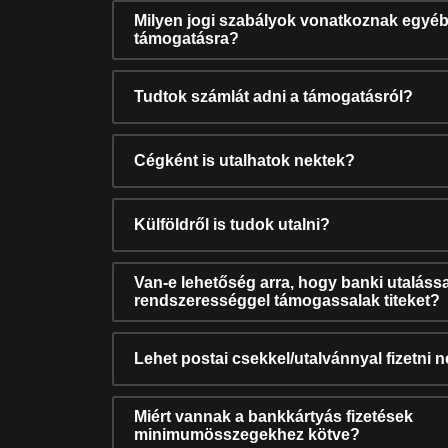
Milyen jogi szabályok vonatkoznak egyéb
támogatásra?
Tudtok számlát adni a támogatásról?
Cégként is utalhatok nektek?
Külföldről is tudok utalni?
Van-e lehetőség arra, hogy banki utalássa
rendszerességgel támogassalak titeket?
Lehet postai csekkel/utalvánnyal fizetni 
Miért vannak a bankkártyás fizetések
minimumösszegekhez kötve?