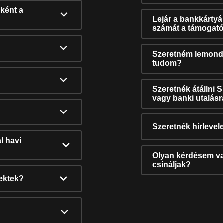
ként a
Lejár a bankkárty
számát a támogató
Szeretném lemonda
tudom?
Szeretnék átállni 
vagy banki utalás
Szeretnék hírlevele
l havi
Olyan kérdésem van
csináljak?
nektek?