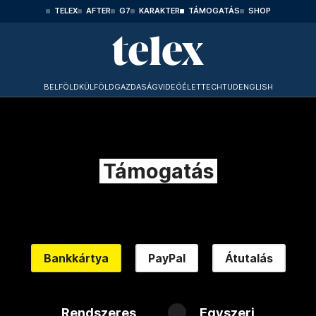
TELEX
AFTER
G7
KARAKTER
TÁMOGATÁS
SHOP
BELFÖLD
KÜLFÖLD
GAZDASÁG
VIDEÓ
ÉLET
TECHTUD
ENGLISH
Támogatás
Bankkártya
PayPal
Átutalás
Rendszeres
Egyszeri