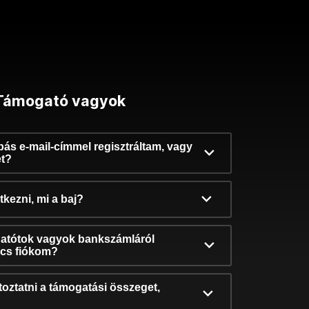
Támogató vagyok
ibás e-mail-címmel regisztráltam, vagy
et?
kezni, mi a baj?
atótok vagyok bankszámláról
incs fiókom?
oztatni a támogatási összeget,