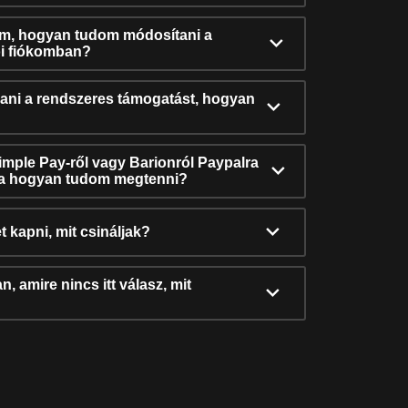
ám, hogyan tudom módosítani a
i fiókomban?
ni a rendszeres támogatást, hogyan
Simple Pay-ről vagy Barionról Paypalra
ra hogyan tudom megtenni?
t kapni, mit csináljak?
, amire nincs itt válasz, mit