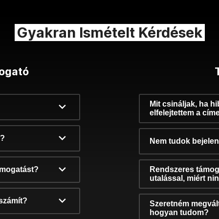
Gyakran Ismételt Kérdések
ogató
Mit csináljak, ha h
elfelejtettem a cím
k?
Nem tudok bejelent
támogatást?
Rendszeres támog
utalással, miért n
számít?
Szeretném megvált
hogyan tudom?