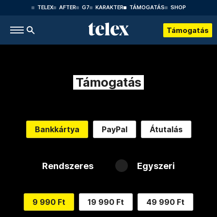
TELEX
AFTER
G7
KARAKTER
TÁMOGATÁS
SHOP
Támogatás
Támogatás
Bankkártya
PayPal
Átutalás
Rendszeres
Egyszeri
9 990 Ft
19 990 Ft
49 990 Ft