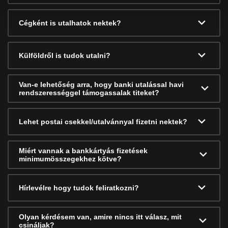
Cégként is utalhatok nektek?
Külföldről is tudok utalni?
Van-e lehetőség arra, hogy banki utalással havi
rendszerességgel támogassalak titeket?
Lehet postai csekkel/utalvánnyal fizetni nektek?
Miért vannak a bankkártyás fizetések
minimumösszegekhez kötve?
Hírlevélre hogy tudok feliratkozni?
Olyan kérdésem van, amire nincs itt válasz, mit
csináljak?