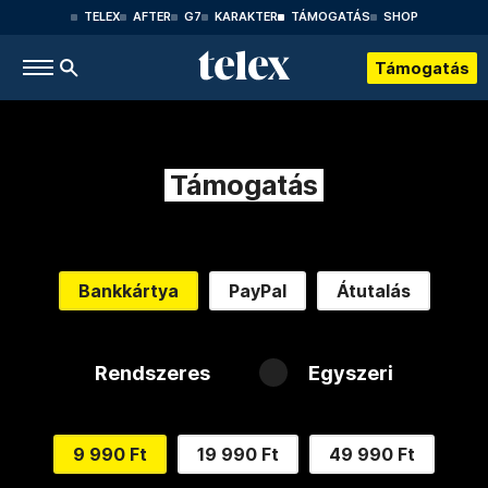
TELEX
AFTER
G7
KARAKTER
TÁMOGATÁS
SHOP
Támogatás
Támogatás
Bankkártya
PayPal
Átutalás
Rendszeres
Egyszeri
9 990 Ft
19 990 Ft
49 990 Ft