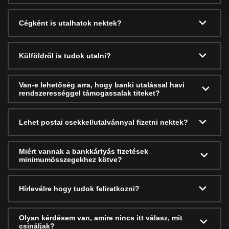
Cégként is utalhatok nektek?
Külföldről is tudok utalni?
Van-e lehetőség arra, hogy banki utalással havi
rendszerességgel támogassalak titeket?
Lehet postai csekkel/utalvánnyal fizetni nektek?
Miért vannak a bankkártyás fizetések
minimumösszegekhez kötve?
Hírlevélre hogy tudok feliratkozni?
Olyan kérdésem van, amire nincs itt válasz, mit
csináljak?