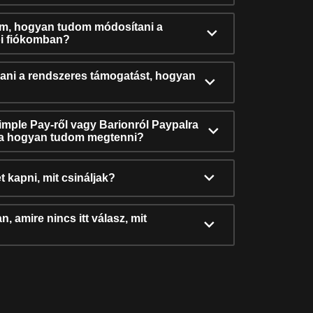
ám, hogyan tudom módosítani a
i fiókomban?
ni a rendszeres támogatást, hogyan
Simple Pay-ről vagy Barionról Paypalra
ra hogyan tudom megtenni?
t kapni, mit csináljak?
, amire nincs itt válasz, mit