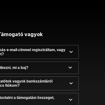
Támogató vagyok
ibás e-mail-címmel regisztráltam, vagy
et?
kezni, mi a baj?
atótok vagyok bankszámláról
incs fiókom?
oztatni a támogatási összeget,