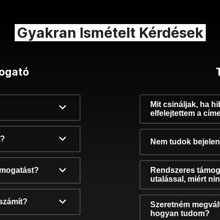
Gyakran Ismételt Kérdések
ogató
Mit csináljak, ha h
elfelejtettem a cím
k?
Nem tudok bejelent
támogatást?
Rendszeres támog
utalással, miért n
számít?
Szeretném megvált
hogyan tudom?