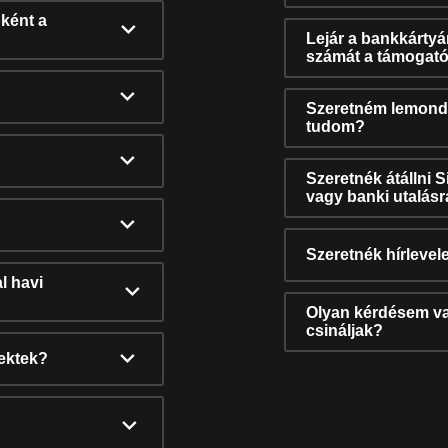
ként a
Lejár a bankkárty
számát a támogató
Szeretném lemonda
tudom?
Szeretnék átállni 
vagy banki utalás
Szeretnék hírlevele
l havi
Olyan kérdésem van
csináljak?
nektek?