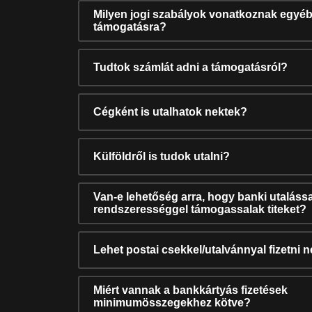
Milyen jogi szabályok vonatkoznak egyéb
támogatásra?
Tudtok számlát adni a támogatásról?
Cégként is utalhatok nektek?
Külföldről is tudok utalni?
Van-e lehetőség arra, hogy banki utalássa
rendszerességgel támogassalak titeket?
Lehet postai csekkel/utalvánnyal fizetni 
Miért vannak a bankkártyás fizetések
minimumösszegekhez kötve?