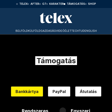
TELEX
AFTER
G7
KARAKTER
TÁMOGATÁS
SHOP
BELFÖLD
KÜLFÖLD
GAZDASÁG
VIDEÓ
ÉLET
TECHTUD
ENGLISH
Támogatás
Bankkártya
PayPal
Átutalás
Rendszeres
Egyszeri