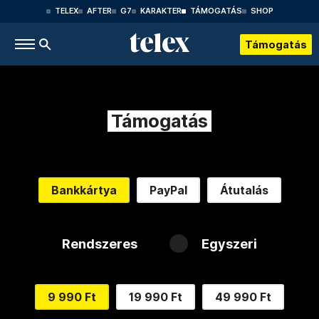
TELEX
AFTER
G7
KARAKTER
TÁMOGATÁS
SHOP
Támogatás
Támogatás
Bankkártya
PayPal
Átutalás
Rendszeres
Egyszeri
9 990 Ft
19 990 Ft
49 990 Ft