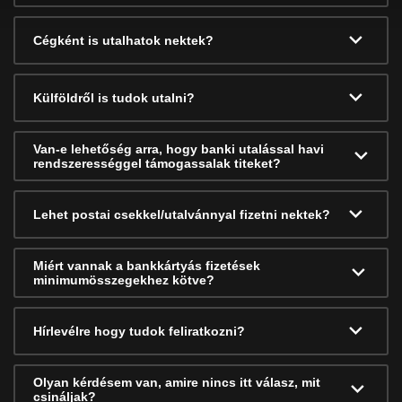
Cégként is utalhatok nektek?
Külföldről is tudok utalni?
Van-e lehetőség arra, hogy banki utalással havi
rendszerességgel támogassalak titeket?
Lehet postai csekkel/utalvánnyal fizetni nektek?
Miért vannak a bankkártyás fizetések
minimumösszegekhez kötve?
Hírlevélre hogy tudok feliratkozni?
Olyan kérdésem van, amire nincs itt válasz, mit
csináljak?