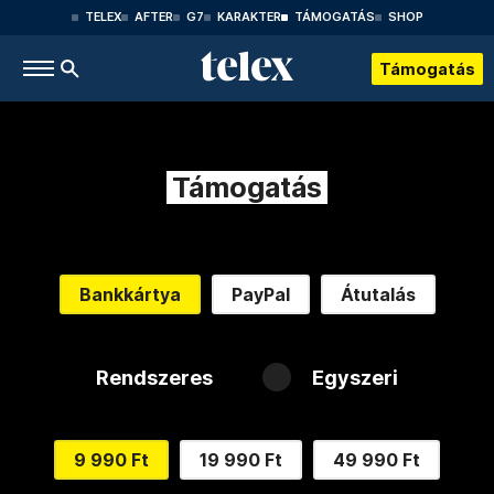
TELEX
AFTER
G7
KARAKTER
TÁMOGATÁS
SHOP
Támogatás
Támogatás
Bankkártya
PayPal
Átutalás
Rendszeres
Egyszeri
9 990 Ft
19 990 Ft
49 990 Ft