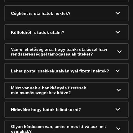
Cégként is utalhatok nektek?
Külföldről is tudok utalni?
Van-e lehetőség arra, hogy banki utalással havi
rendszerességgel támogassalak titeket?
Lehet postai csekkel/utalvánnyal fizetni nektek?
Miért vannak a bankkártyás fizetések
minimumösszegekhez kötve?
Hírlevélre hogy tudok feliratkozni?
Olyan kérdésem van, amire nincs itt válasz, mit
csináljak?