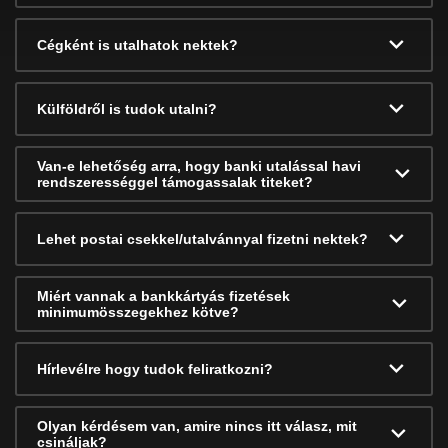
Cégként is utalhatok nektek?
Külföldről is tudok utalni?
Van-e lehetőség arra, hogy banki utalással havi
rendszerességgel támogassalak titeket?
Lehet postai csekkel/utalvánnyal fizetni nektek?
Miért vannak a bankkártyás fizetések
minimumösszegekhez kötve?
Hírlevélre hogy tudok feliratkozni?
Olyan kérdésem van, amire nincs itt válasz, mit
csináljak?