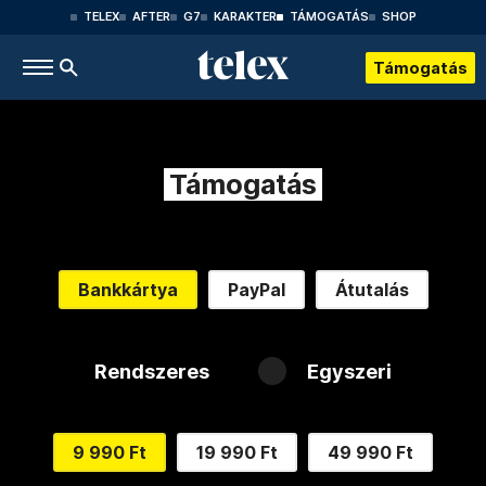
TELEX
AFTER
G7
KARAKTER
TÁMOGATÁS
SHOP
Támogatás
Támogatás
Bankkártya
PayPal
Átutalás
Rendszeres
Egyszeri
9 990 Ft
19 990 Ft
49 990 Ft