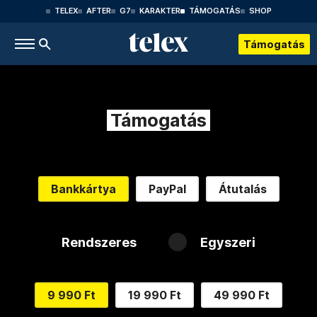
TELEX
AFTER
G7
KARAKTER
TÁMOGATÁS
SHOP
Támogatás
Támogatás
Bankkártya
PayPal
Átutalás
Rendszeres
Egyszeri
9 990 Ft
19 990 Ft
49 990 Ft