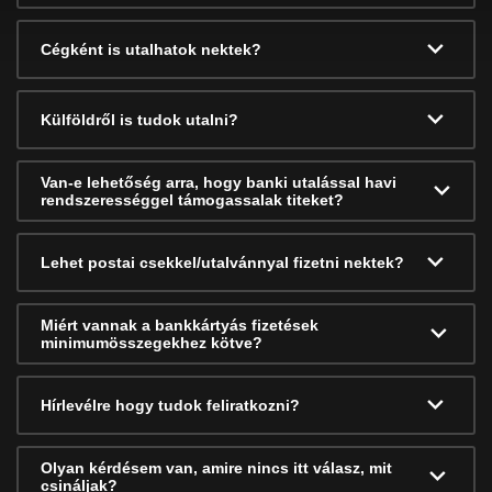
Cégként is utalhatok nektek?
Külföldről is tudok utalni?
Van-e lehetőség arra, hogy banki utalással havi
rendszerességgel támogassalak titeket?
Lehet postai csekkel/utalvánnyal fizetni nektek?
Miért vannak a bankkártyás fizetések
minimumösszegekhez kötve?
Hírlevélre hogy tudok feliratkozni?
Olyan kérdésem van, amire nincs itt válasz, mit
csináljak?