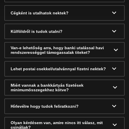
Cégként is utalhatok nektek?
Külföldről is tudok utalni?
Van-e lehetőség arra, hogy banki utalással havi
rendszerességgel támogassalak titeket?
Lehet postai csekkel/utalvánnyal fizetni nektek?
Miért vannak a bankkártyás fizetések
minimumösszegekhez kötve?
Hírlevélre hogy tudok feliratkozni?
Olyan kérdésem van, amire nincs itt válasz, mit
csináljak?