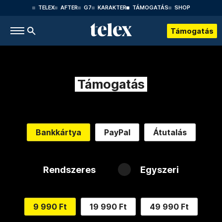
TELEX
AFTER
G7
KARAKTER
TÁMOGATÁS
SHOP
Támogatás
Támogatás
Bankkártya
PayPal
Átutalás
Rendszeres
Egyszeri
9 990 Ft
19 990 Ft
49 990 Ft