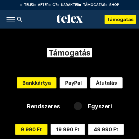
TELEX
AFTER
G7
KARAKTER
TÁMOGATÁS
SHOP
Támogatás
Támogatás
Bankkártya
PayPal
Átutalás
Rendszeres
Egyszeri
9 990 Ft
19 990 Ft
49 990 Ft