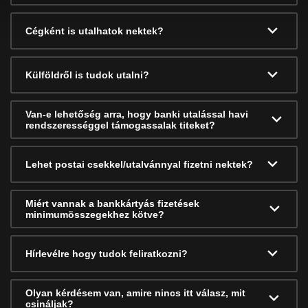
Cégként is utalhatok nektek?
Külföldről is tudok utalni?
Van-e lehetőség arra, hogy banki utalással havi
rendszerességgel támogassalak titeket?
Lehet postai csekkel/utalvánnyal fizetni nektek?
Miért vannak a bankkártyás fizetések
minimumösszegekhez kötve?
Hírlevélre hogy tudok feliratkozni?
Olyan kérdésem van, amire nincs itt válasz, mit
csináljak?