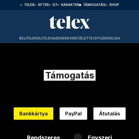
TELEX
AFTER
G7
KARAKTER
TÁMOGATÁS
SHOP
BELFÖLD
KÜLFÖLD
GAZDASÁG
VIDEÓ
ÉLET
TECHTUD
ENGLISH
Támogatás
Bankkártya
PayPal
Átutalás
Rendszeres
Egyszeri