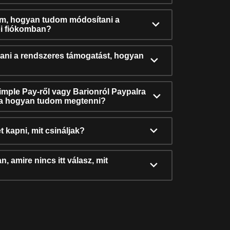
ám, hogyan tudom módosítani a
i fiókomban?
ni a rendszeres támogatást, hogyan
Simple Pay-ről vagy Barionról Paypalra
ra hogyan tudom megtenni?
t kapni, mit csináljak?
, amire nincs itt válasz, mit