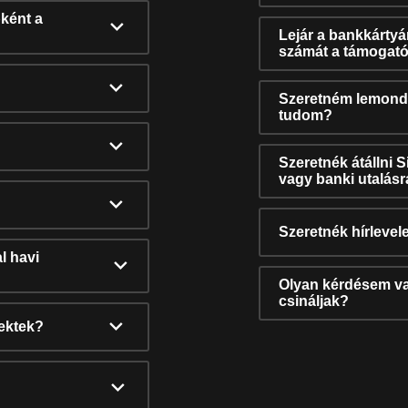
ként a
Lejár a bankkárty
számát a támogató
Szeretném lemonda
tudom?
Szeretnék átállni 
vagy banki utalás
Szeretnék hírlevele
l havi
Olyan kérdésem van
csináljak?
nektek?