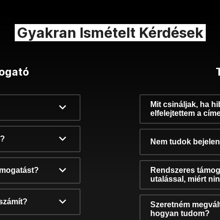
Gyakran Ismételt Kérdések
ogató
Mit csináljak, ha h
elfelejtettem a cím
k?
Nem tudok bejelent
támogatást?
Rendszeres támog
utalással, miért n
számít?
Szeretném megvált
hogyan tudom?