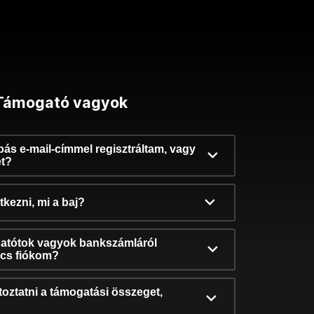
Támogató vagyok
ibás e-mail-címmel regisztráltam, vagy
et?
kezni, mi a baj?
atótok vagyok bankszámláról
incs fiókom?
oztatni a támogatási összeget,