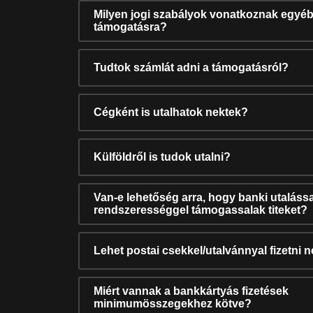
Milyen jogi szabályok vonatkoznak egyéb
támogatásra?
Tudtok számlát adni a támogatásról?
Cégként is utalhatok nektek?
Külföldről is tudok utalni?
Van-e lehetőség arra, hogy banki utalássa
rendszerességgel támogassalak titeket?
Lehet postai csekkel/utalvánnyal fizetni 
Miért vannak a bankkártyás fizetések
minimumösszegekhez kötve?