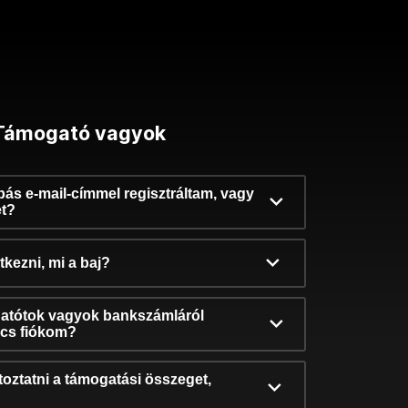
Támogató vagyok
ibás e-mail-címmel regisztráltam, vagy
et?
kezni, mi a baj?
atótok vagyok bankszámláról
incs fiókom?
oztatni a támogatási összeget,