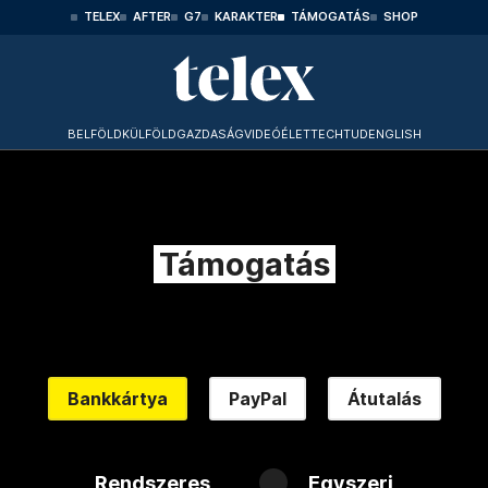
TELEX
AFTER
G7
KARAKTER
TÁMOGATÁS
SHOP
BELFÖLD
KÜLFÖLD
GAZDASÁG
VIDEÓ
ÉLET
TECHTUD
ENGLISH
Támogatás
Bankkártya
PayPal
Átutalás
Rendszeres
Egyszeri