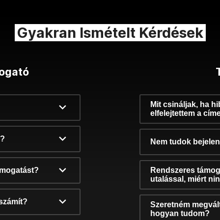
Gyakran Ismételt Kérdések
ogató
Mit csináljak, ha h
elfelejtettem a cím
k?
Nem tudok bejelent
támogatást?
Rendszeres támog
utalással, miért n
számít?
Szeretném megvált
hogyan tudom?