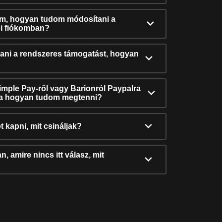
ám, hogyan tudom módosítani a
i fiókomban?
ni a rendszeres támogatást, hogyan
Simple Pay-ről vagy Barionról Paypalra
ra hogyan tudom megtenni?
t kapni, mit csináljak?
, amire nincs itt válasz, mit