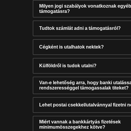
Milyen jogi szabályok vonatkoznak egyéb
támogatásra?
Tudtok számlát adni a támogatásról?
Cégként is utalhatok nektek?
Külföldről is tudok utalni?
Van-e lehetőség arra, hogy banki utalássa
rendszerességgel támogassalak titeket?
Lehet postai csekkel/utalvánnyal fizetni 
Miért vannak a bankkártyás fizetések
minimumösszegekhez kötve?