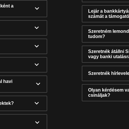
ként a
Lejár a bankkárty
számát a támogató
Szeretném lemonda
tudom?
Szeretnék átállni 
vagy banki utalás
Szeretnék hírlevele
l havi
Olyan kérdésem van
csináljak?
nektek?