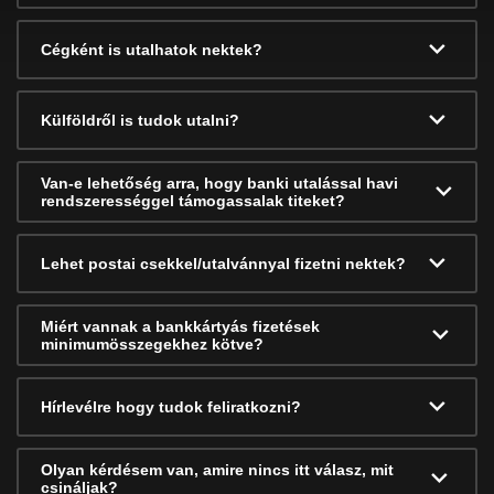
Cégként is utalhatok nektek?
Külföldről is tudok utalni?
Van-e lehetőség arra, hogy banki utalással havi
rendszerességgel támogassalak titeket?
Lehet postai csekkel/utalvánnyal fizetni nektek?
Miért vannak a bankkártyás fizetések
minimumösszegekhez kötve?
Hírlevélre hogy tudok feliratkozni?
Olyan kérdésem van, amire nincs itt válasz, mit
csináljak?