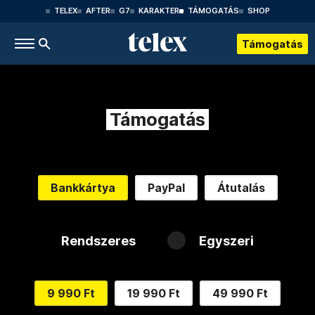
TELEX
AFTER
G7
KARAKTER
TÁMOGATÁS
SHOP
Támogatás
Támogatás
Bankkártya
PayPal
Átutalás
Rendszeres
Egyszeri
9 990 Ft
19 990 Ft
49 990 Ft