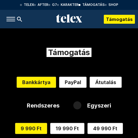
TELEX
AFTER
G7
KARAKTER
TÁMOGATÁS
SHOP
Támogatás
Támogatás
Bankkártya
PayPal
Átutalás
Rendszeres
Egyszeri
9 990 Ft
19 990 Ft
49 990 Ft