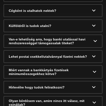
Cégként is utalhatok nektek?
Külföldről is tudok utalni?
Van-e lehetőség arra, hogy banki utalással havi
rendszerességgel támogassalak titeket?
Lehet postai csekkel/utalvánnyal fizetni nektek?
Miért vannak a bankkártyás fizetések
minimumösszegekhez kötve?
Hírlevélre hogy tudok feliratkozni?
Olyan kérdésem van, amire nincs itt válasz, mit
csináljak?