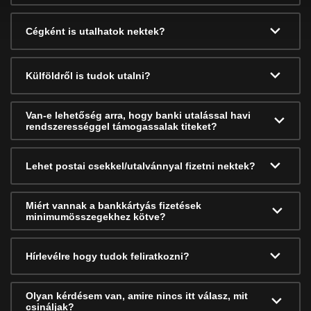
Cégként is utalhatok nektek?
Külföldről is tudok utalni?
Van-e lehetőség arra, hogy banki utalással havi
rendszerességgel támogassalak titeket?
Lehet postai csekkel/utalvánnyal fizetni nektek?
Miért vannak a bankkártyás fizetések
minimumösszegekhez kötve?
Hírlevélre hogy tudok feliratkozni?
Olyan kérdésem van, amire nincs itt válasz, mit
csináljak?