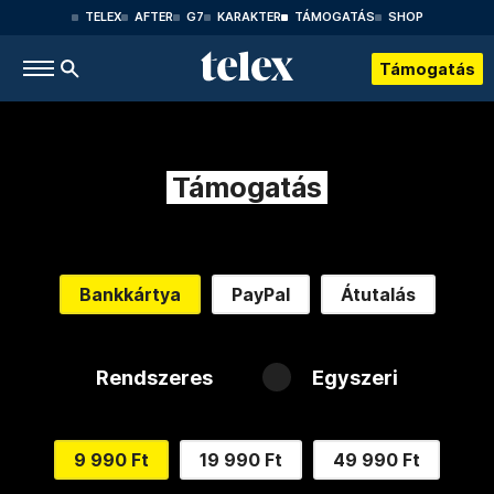
TELEX
AFTER
G7
KARAKTER
TÁMOGATÁS
SHOP
Támogatás
Támogatás
Bankkártya
PayPal
Átutalás
Rendszeres
Egyszeri
9 990 Ft
19 990 Ft
49 990 Ft