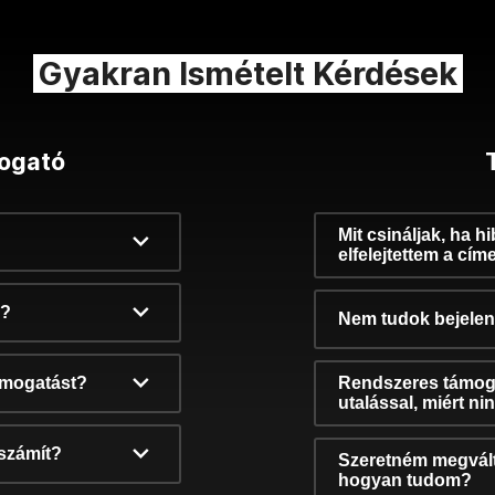
Gyakran Ismételt Kérdések
ogató
Mit csináljak, ha h
elfelejtettem a cím
k?
Nem tudok bejelent
támogatást?
Rendszeres támog
utalással, miért n
számít?
Szeretném megvált
hogyan tudom?