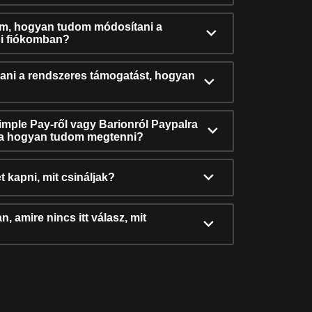
ám, hogyan tudom módosítani a
i fiókomban?
ni a rendszeres támogatást, hogyan
Simple Pay-ről vagy Barionról Paypalra
ra hogyan tudom megtenni?
t kapni, mit csináljak?
, amire nincs itt válasz, mit