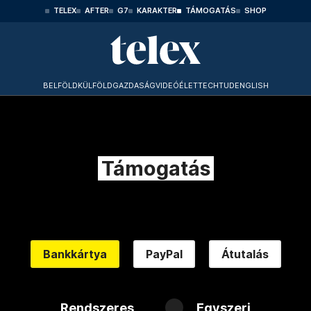
TELEX
AFTER
G7
KARAKTER
TÁMOGATÁS
SHOP
BELFÖLD
KÜLFÖLD
GAZDASÁG
VIDEÓ
ÉLET
TECHTUD
ENGLISH
Támogatás
Bankkártya
PayPal
Átutalás
Rendszeres
Egyszeri