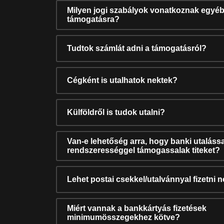
Milyen jogi szabályok vonatkoznak egyéb
támogatásra?
Tudtok számlát adni a támogatásról?
Cégként is utalhatok nektek?
Külföldről is tudok utalni?
Van-e lehetőség arra, hogy banki utalássa
rendszerességgel támogassalak titeket?
Lehet postai csekkel/utalvánnyal fizetni 
Miért vannak a bankkártyás fizetések
minimumösszegekhez kötve?