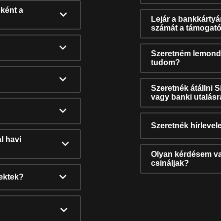
ként a
Lejár a bankkárty
számát a támogató
Szeretném lemonda
tudom?
Szeretnék átállni 
vagy banki utalás
Szeretnék hírlevele
l havi
Olyan kérdésem van
csináljak?
nektek?