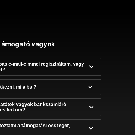
Támogató vagyok
ibás e-mail-címmel regisztráltam, vagy
et?
kezni, mi a baj?
atótok vagyok bankszámláról
incs fiókom?
oztatni a támogatási összeget,